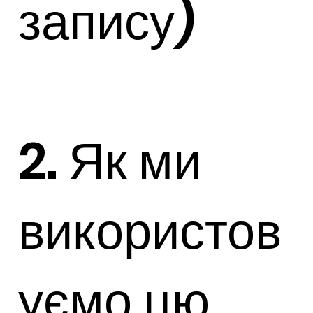
запису)
2. Як ми
використов
уємо цю