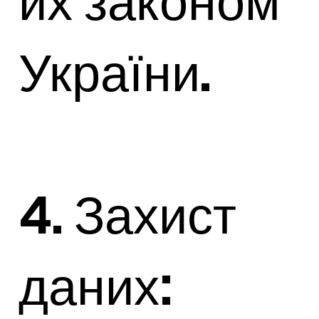
их законом
України.
4. Захист
даних: