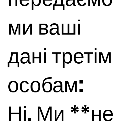
ми ваші
дані третім
особам:
Ні. Ми **не