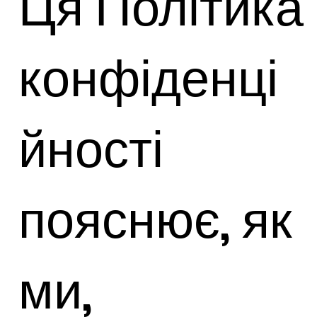
Ця Політика
конфіденці
йності
пояснює, як
ми,